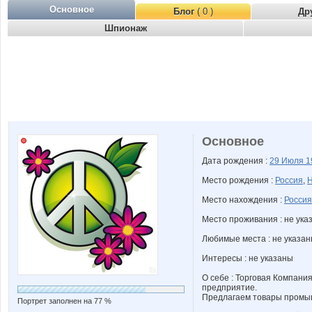
Основное
Блог
( 0 )
Др
Шпионаж
Основное
Дата рождения :
29 Июля
1
Место рождения :
Россия
,
Н
Место нахождения :
Россия
Место проживания : не ука
Любимые места : не указа
Интересы : не указаны
О себе : Торговая Компани
предприятие.
Предлагаем товары промы
Портрет заполнен на 77 %