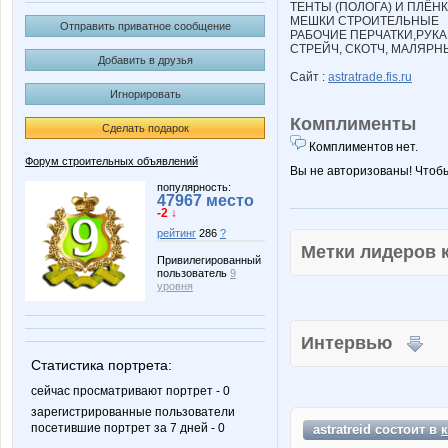
ТЕНТЫ (ПОЛОГА) И ПЛЁН
МЕШКИ СТРОИТЕЛЬНЫЕ
Отправить приватное сообщение
РАБОЧИЕ ПЕРЧАТКИ,РУКА
СТРЕЙЧ, СКОТЧ, МАЛЯРН
Добавить в друзья
Сайт :
astratrade.fis.ru
Игнорировать
Комплименты
Сделать подарок
Комплиментов нет.
Форум строительных объявлений
Вы не авторизованы! Чтоб
популярность:
47967 место
-2 ↓
рейтинг
286
?
Метки лидеров
Привилегированный
пользователь
9
уровня
Интервью
Статистика портрета:
сейчас просматривают портрет - 0
зарегистрированные пользователи
посетившие портрет за 7 дней - 0
astratreid состоит в