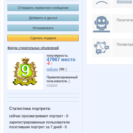
блогеров
.
Отправить приватное сообщение
Добавить в друзья
Посетит
Игнорировать
Сделать подарок
Посмотре
Форум строительных объявлений
популярность:
47967 место
-2 ↓
рейтинг
286
?
Привилегированный
пользователь
9
уровня
Статистика портрета:
сейчас просматривают портрет - 0
зарегистрированные пользователи
посетившие портрет за 7 дней - 0