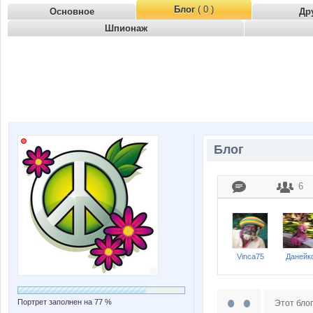
Блог
( 0 )
Основное
Др
Шпионаж
Блог
6
Vinca75
Данейк
Портрет заполнен на 77 %
Этот блог