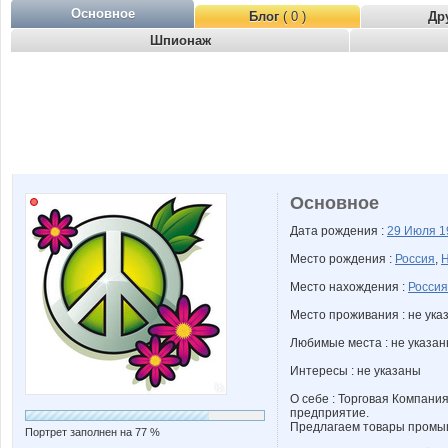
Основное
Блог
( 0 )
Др
Шпионаж
Основное
Дата рождения :
29 Июля
1
Место рождения :
Россия
,
Н
Место нахождения :
Россия
Место проживания : не ука
Любимые места : не указа
Интересы : не указаны
О себе : Торговая Компани
предприятие.
Предлагаем товары промы
Портрет заполнен на 77 %