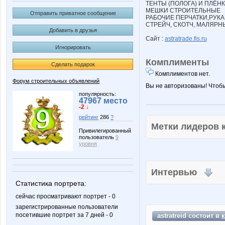
ТЕНТЫ (ПОЛОГА) И ПЛЁН
МЕШКИ СТРОИТЕЛЬНЫЕ
Отправить приватное сообщение
РАБОЧИЕ ПЕРЧАТКИ,РУКА
СТРЕЙЧ, СКОТЧ, МАЛЯРН
Добавить в друзья
Сайт :
astratrade.fis.ru
Игнорировать
Комплименты
Сделать подарок
Комплиментов нет.
Форум строительных объявлений
Вы не авторизованы! Чтоб
популярность:
47967 место
-2 ↓
рейтинг
286
?
Метки лидеров
Привилегированный
пользователь
9
уровня
Интервью
Статистика портрета:
сейчас просматривают портрет - 0
зарегистрированные пользователи
посетившие портрет за 7 дней - 0
astratreid состоит в